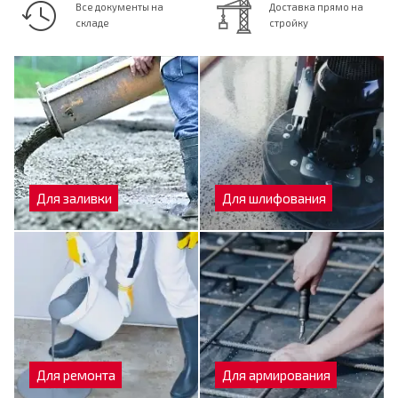
Все документы на
Доставка прямо на
складе
стройку
Для заливки
Для шлифования
Для ремонта
Для армирования