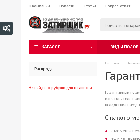
О компании
Новости
Статьи
Вопрос-ответ
КАТАЛОГ
ВИДЫ ПОЛОВ
Главная
-
Помощ
Распрода
Гарант
Не найдено рубрик для подписки.
Гарантийный пери
изготовителя при
вследствие наруш
С какого м
с момента пер
если нет возм