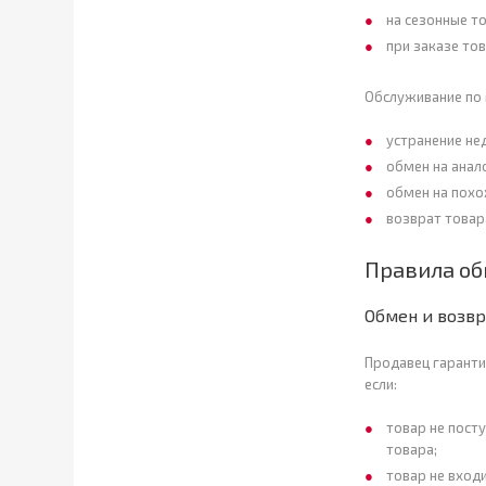
на сезонные т
при заказе тов
Обслуживание по 
устранение не
обмен на анал
обмен на похо
возврат товар
Правила об
Обмен и возв
Продавец гаранти
если:
товар не пост
товара;
товар не вход