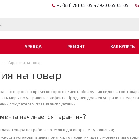
+7 (831) 281-05-05
+7 920 065-05-05
За
АРЕНДА
РЕМОНТ
КАК КУПИТЬ
ь
-
Гарантия на товар
ия на товар
од – это срок, во время которого клиент, обнаружив недостаток товар
нять меры по устранению дефекта. Продавец должен устранить недостатк
ений покупателем правил эксплуатации.
омента начинается гарантия?
едачи товара потребителю, если в договоре нет уточнения;
ожности установить день покупки, то гарантия идёт с момента изготовл