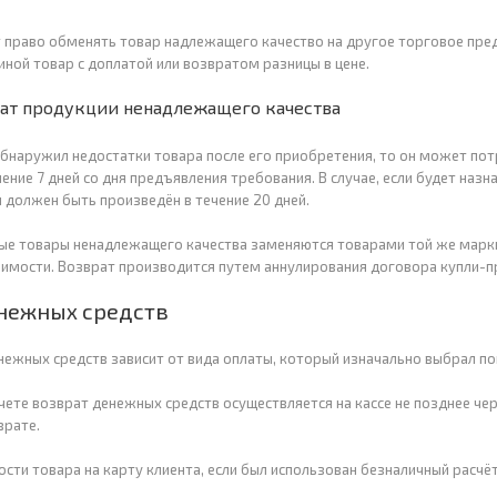
 право обменять товар надлежащего качество на другое торговое пред
иной товар с доплатой или возвратом разницы в цене.
рат продукции ненадлежащего качества
обнаружил недостатки товара после его приобретения, то он может по
ение 7 дней со дня предъявления требования. В случае, если будет наз
 должен быть произведён в течение 20 дней.
ые товары ненадлежащего качества заменяются товарами той же марки 
имости. Возврат производится путем аннулирования договора купли-п
нежных средств
нежных средств зависит от вида оплаты, который изначально выбрал по
чете возврат денежных средств осуществляется на кассе не позднее че
врате.
ости товара на карту клиента, если был использован безналичный расчё