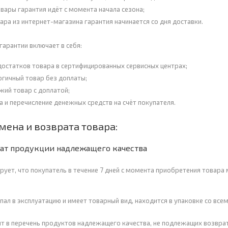
овары гарантия идёт с момента начала сезона;
ара из интернет-магазина гарантия начинается со дня доставки.
гарантии включает в себя:
достатков товара в сертифицированных сервисных центрах;
огичный товар без доплаты;
жий товар с доплатой;
а и перечисление денежных средств на счёт покупателя.
мена и возврата товара:
рат продукции надлежащего качества
рует, что покупатель в течение 7 дней с момента приобретения товара
упал в эксплуатацию и имеет товарный вид, находится в упаковке со вс
ит в перечень продуктов надлежащего качества, не подлежащих возврат