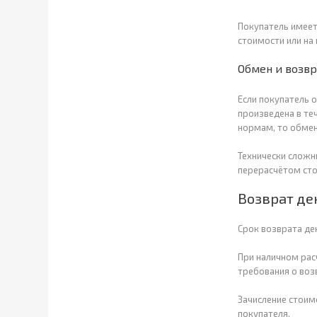
Покупатель имеет
стоимости или на 
Обмен и возв
Если покупатель 
произведена в теч
нормам, то обмен
Технически сложн
перерасчётом сто
Возврат де
Срок возврата де
При наличном рас
требования о воз
Зачисление стоим
покупателя.