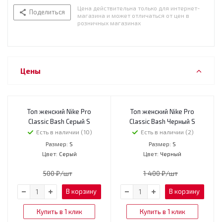
Цена действительна только для интернет-
Поделиться
магазина и может отличаться от цен в
розничных магазинах
Цены
Топ женский Nike Pro
Топ женский Nike Pro
Classic Bash Серый S
Classic Bash Черный S
Есть в наличии (10)
Есть в наличии (2)
Размер:
Размер:
S
S
Цвет:
Цвет:
Серый
Черный
500
₽
/шт
1 400
₽
/шт
В корзину
В корзину
Купить в 1 клик
Купить в 1 клик