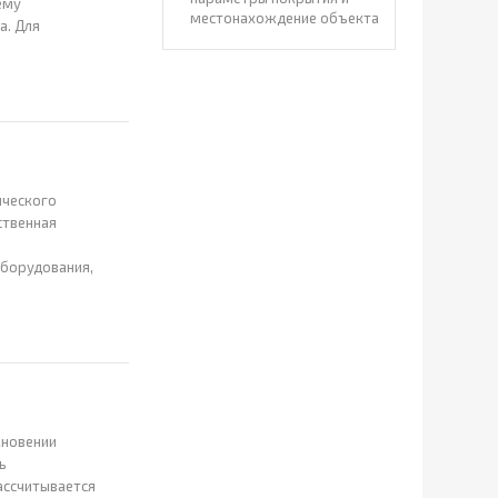
ему
местонахождение объекта
а. Для
ического
ственная
оборудования,
кновении
ь
ассчитывается