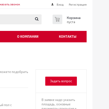
казать звонок
Вход
Регистрация
0
Корзина
пуста
О КОМПАНИИ
КОНТАКТЫ
 можете подобрать
Задать вопрос
В заявке надо указать
площадь, основные
й пол с
параметры покрытия и