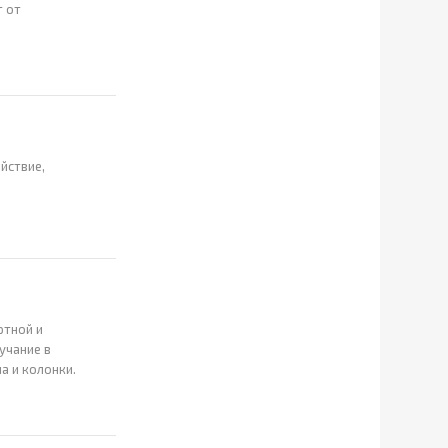
т от
йствие,
ртной и
учание в
а и колонки.